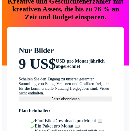
Kreative und Geschichtenerzähler mit
kreativen Assets, die bis zu 76 % an
Zeit und Budget einsparen.
Nur Bilder
9 US$
USD pro Monat jährlich
abgerechnet
Schalten Sie den Zugang zu unserer gesamten
Sammlung von Fotos, Vektoren und Grafiken frei, die
für die kommerzielle Nutzung freigegeben sind. Video
nicht enthalten.
Jetzt abonnieren
Plan beinhaltet:
Fünf Bild-Downloads pro Monat
Ein Paket pro Monat