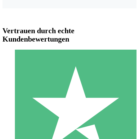
Vertrauen durch echte
Kundenbewertungen
Individuelle Credit-Pakete
Zahlen Sie nach Bedarf mit Download-Credits. Keine
monatliche Verpflichtung erforderlich.
1 Download
10
US$
00