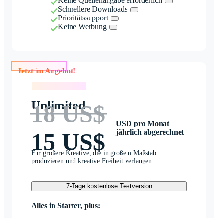
Keine Quellenangabe erforderlich
Schnellere Downloads
Prioritätssupport
Keine Werbung
Jetzt im Angebot!
Jetzt im Angebot!
Unlimited
18 US$
USD pro Monat
jährlich abgerechnet
15 US$
Für größere Kreative, die in großem Maßstab
produzieren und kreative Freiheit verlangen
7-Tage kostenlose Testversion
Alles in Starter, plus: