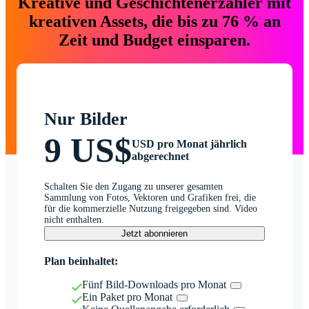
Kreative und Geschichtenerzähler mit
kreativen Assets, die bis zu 76 % an
Zeit und Budget einsparen.
Nur Bilder
9 US$
USD pro Monat jährlich
abgerechnet
Schalten Sie den Zugang zu unserer gesamten
Sammlung von Fotos, Vektoren und Grafiken frei, die
für die kommerzielle Nutzung freigegeben sind. Video
nicht enthalten.
Jetzt abonnieren
Plan beinhaltet:
Fünf Bild-Downloads pro Monat
Ein Paket pro Monat