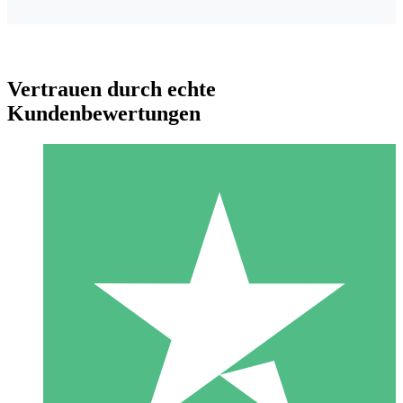
Vertrauen durch echte
Kundenbewertungen
Individuelle Credit-Pakete
Zahlen Sie nach Bedarf mit Download-Credits. Keine
monatliche Verpflichtung erforderlich.
1 Download
10
US$
00