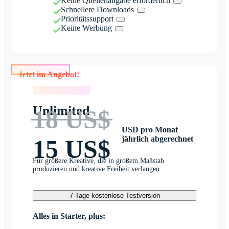
Keine Quellenangabe erforderlich
Schnellere Downloads
Prioritätssupport
Keine Werbung
Jetzt im Angebot!
Jetzt im Angebot!
Unlimited
18 US$
USD pro Monat
jährlich abgerechnet
15 US$
Für größere Kreative, die in großem Maßstab
produzieren und kreative Freiheit verlangen
7-Tage kostenlose Testversion
Alles in Starter, plus: