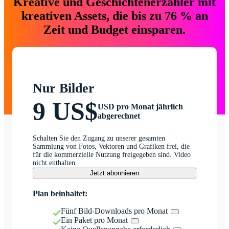
Kreative und Geschichtenerzähler mit
kreativen Assets, die bis zu 76 % an
Zeit und Budget einsparen.
Nur Bilder
9 US$
USD pro Monat jährlich
abgerechnet
Schalten Sie den Zugang zu unserer gesamten
Sammlung von Fotos, Vektoren und Grafiken frei, die
für die kommerzielle Nutzung freigegeben sind. Video
nicht enthalten.
Jetzt abonnieren
Plan beinhaltet:
Fünf Bild-Downloads pro Monat
Ein Paket pro Monat