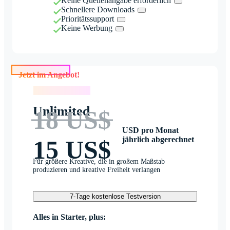
Keine Quellenangabe erforderlich
Schnellere Downloads
Prioritätssupport
Keine Werbung
Jetzt im Angebot!
Jetzt im Angebot!
Unlimited
18 US$
USD pro Monat
jährlich abgerechnet
15 US$
Für größere Kreative, die in großem Maßstab
produzieren und kreative Freiheit verlangen
7-Tage kostenlose Testversion
Alles in Starter, plus: