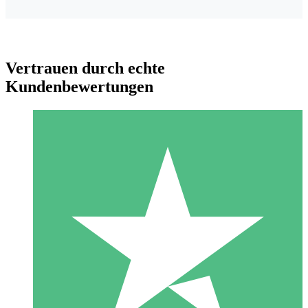
Vertrauen durch echte
Kundenbewertungen
Individuelle Credit-Pakete
Zahlen Sie nach Bedarf mit Download-Credits. Keine
monatliche Verpflichtung erforderlich.
1 Download
10
US$
00