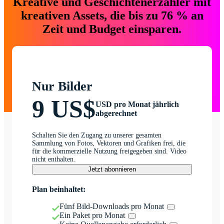
Kreative und Geschichtenerzähler mit
kreativen Assets, die bis zu 76 % an
Zeit und Budget einsparen.
Nur Bilder
9 US$
USD pro Monat jährlich
abgerechnet
Schalten Sie den Zugang zu unserer gesamten
Sammlung von Fotos, Vektoren und Grafiken frei, die
für die kommerzielle Nutzung freigegeben sind. Video
nicht enthalten.
Jetzt abonnieren
Plan beinhaltet:
Fünf Bild-Downloads pro Monat
Ein Paket pro Monat