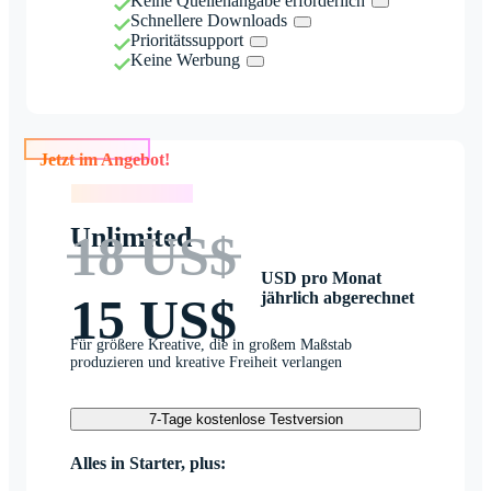
Keine Quellenangabe erforderlich
Schnellere Downloads
Prioritätssupport
Keine Werbung
Jetzt im Angebot!
Jetzt im Angebot!
Unlimited
18 US$
USD pro Monat
jährlich abgerechnet
15 US$
Für größere Kreative, die in großem Maßstab
produzieren und kreative Freiheit verlangen
7-Tage kostenlose Testversion
Alles in Starter, plus: