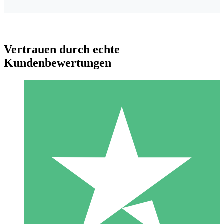
Vertrauen durch echte
Kundenbewertungen
Individuelle Credit-Pakete
Zahlen Sie nach Bedarf mit Download-Credits. Keine
monatliche Verpflichtung erforderlich.
1 Download
10
US$
00