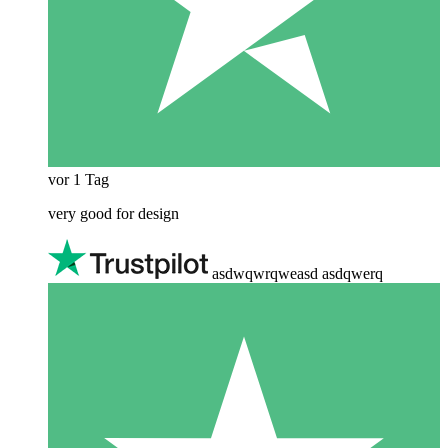
vor 1 Tag
very good for design
asdwqwrqweasd asdqwerq