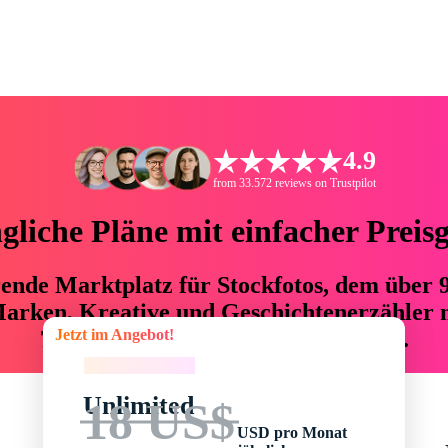
4.9
from 33.572 reviews on Trustpilot
liche Pläne mit einfacher Preis
hrende Marktplatz für Stockfotos, dem über
arken, Kreative und Geschichtenerzähler mi
Jetzt im Angebot!
76 % an Zeit und Budget einsparen.
Jetzt im Angebot!
Unlimited
18 US$
USD pro Monat