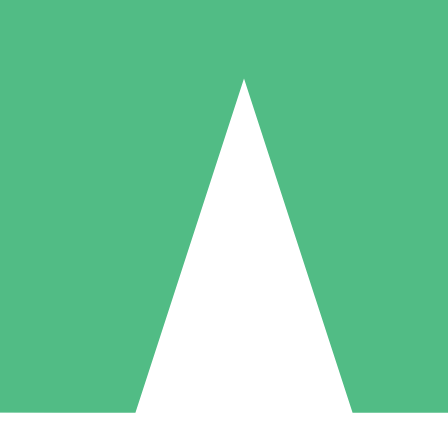
Individuelle Credit-Pakete
 nach Bedarf mit Download-Credits. Keine monatliche Verpflichtung er
1 Download
5 Downloads
10 Downloa
10
15
20
US$
00
US$
00
US$
0