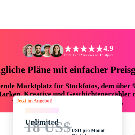
4.9
from 33.572 reviews on Trustpilot
liche Pläne mit einfacher Preis
hrende Marktplatz für Stockfotos, dem über
arken, Kreative und Geschichtenerzähler mi
Jetzt im Angebot!
76 % an Zeit und Budget einsparen.
Jetzt im Angebot!
Unlimited
18 US$
USD pro Monat