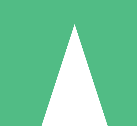
Individuelle Credit-Pakete
 nach Bedarf mit Download-Credits. Keine monatliche Verpflichtung er
1 Download
5 Downloads
10 Downloa
10
15
20
US$
00
US$
00
US$
0