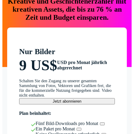
Kreative und Geschichtenerzähler mit
kreativen Assets, die bis zu 76 % an
Zeit und Budget einsparen.
Nur Bilder
9 US$
USD pro Monat jährlich
abgerechnet
Schalten Sie den Zugang zu unserer gesamten
Sammlung von Fotos, Vektoren und Grafiken frei, die
für die kommerzielle Nutzung freigegeben sind. Video
nicht enthalten.
Jetzt abonnieren
Plan beinhaltet:
Fünf Bild-Downloads pro Monat
Ein Paket pro Monat