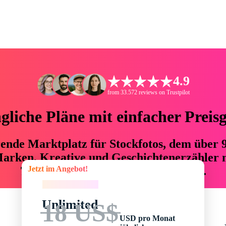
4.9
from 33.572 reviews on Trustpilot
liche Pläne mit einfacher Preis
hrende Marktplatz für Stockfotos, dem über
arken, Kreative und Geschichtenerzähler mi
Jetzt im Angebot!
76 % an Zeit und Budget einsparen.
Jetzt im Angebot!
Unlimited
18 US$
USD pro Monat