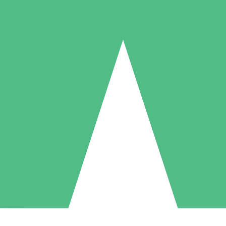
Individuelle Credit-Pakete
 nach Bedarf mit Download-Credits. Keine monatliche Verpflichtung er
1 Download
5 Downloads
10 Downloa
10
15
20
US$
00
US$
00
US$
0