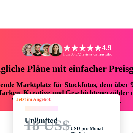
4.9
from 33.572 reviews on Trustpilot
liche Pläne mit einfacher Preis
hrende Marktplatz für Stockfotos, dem über
arken, Kreative und Geschichtenerzähler mi
Jetzt im Angebot!
76 % an Zeit und Budget einsparen.
Jetzt im Angebot!
Unlimited
18 US$
USD pro Monat