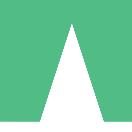
Individuelle Credit-Pakete
 nach Bedarf mit Download-Credits. Keine monatliche Verpflichtung er
1 Download
5 Downloads
10 Downloa
10
15
20
US$
00
US$
00
US$
0