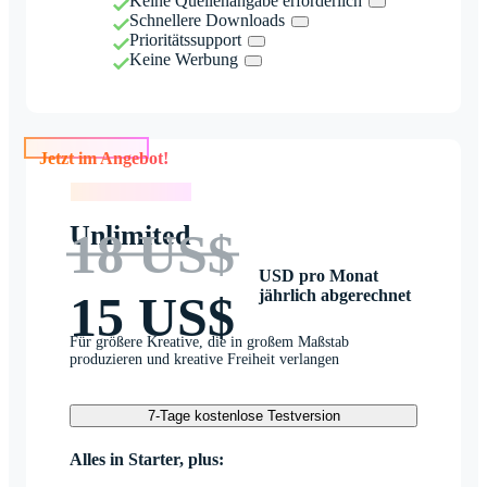
Keine Quellenangabe erforderlich
Schnellere Downloads
Prioritätssupport
Keine Werbung
Jetzt im Angebot!
Jetzt im Angebot!
Unlimited
18 US$
USD pro Monat
jährlich abgerechnet
15 US$
Für größere Kreative, die in großem Maßstab
produzieren und kreative Freiheit verlangen
7-Tage kostenlose Testversion
Alles in Starter, plus: