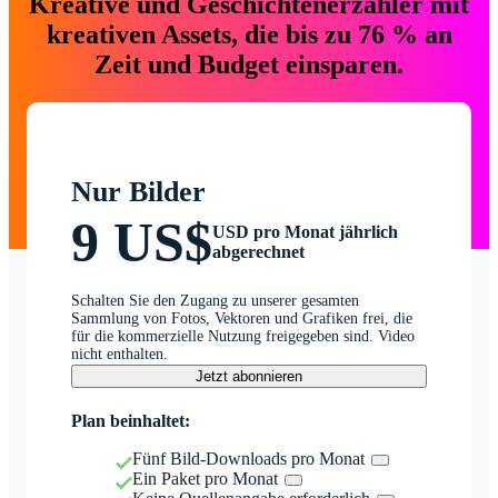
Kreative und Geschichtenerzähler mit
kreativen Assets, die bis zu 76 % an
Zeit und Budget einsparen.
Nur Bilder
9 US$
USD pro Monat jährlich
abgerechnet
Schalten Sie den Zugang zu unserer gesamten
Sammlung von Fotos, Vektoren und Grafiken frei, die
für die kommerzielle Nutzung freigegeben sind. Video
nicht enthalten.
Jetzt abonnieren
Plan beinhaltet:
Fünf Bild-Downloads pro Monat
Ein Paket pro Monat