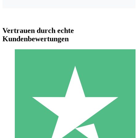
Vertrauen durch echte
Kundenbewertungen
Individuelle Credit-Pakete
Zahlen Sie nach Bedarf mit Download-Credits. Keine
monatliche Verpflichtung erforderlich.
1 Download
10
US$
00