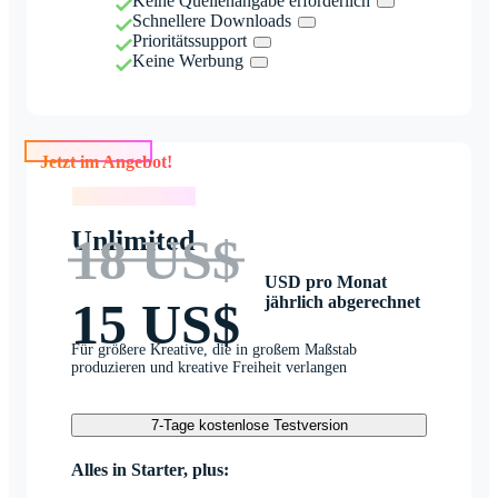
Keine Quellenangabe erforderlich
Schnellere Downloads
Prioritätssupport
Keine Werbung
Jetzt im Angebot!
Jetzt im Angebot!
Unlimited
18 US$
USD pro Monat
jährlich abgerechnet
15 US$
Für größere Kreative, die in großem Maßstab
produzieren und kreative Freiheit verlangen
7-Tage kostenlose Testversion
Alles in Starter, plus: