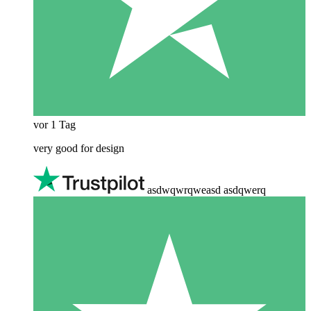
vor 1 Tag
very good for design
asdwqwrqweasd asdqwerq