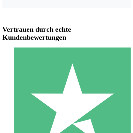
Vertrauen durch echte
Kundenbewertungen
Individuelle Credit-Pakete
Zahlen Sie nach Bedarf mit Download-Credits. Keine
monatliche Verpflichtung erforderlich.
1 Download
10
US$
00