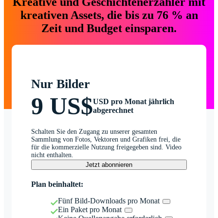
Kreative und Geschichtenerzähler mit
kreativen Assets, die bis zu 76 % an
Zeit und Budget einsparen.
Nur Bilder
9 US$
USD pro Monat jährlich
abgerechnet
Schalten Sie den Zugang zu unserer gesamten
Sammlung von Fotos, Vektoren und Grafiken frei, die
für die kommerzielle Nutzung freigegeben sind. Video
nicht enthalten.
Jetzt abonnieren
Plan beinhaltet:
Fünf Bild-Downloads pro Monat
Ein Paket pro Monat