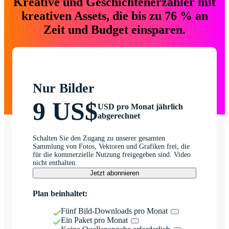
Kreative und Geschichtenerzähler mit
kreativen Assets, die bis zu 76 % an
Zeit und Budget einsparen.
Nur Bilder
9 US$
USD pro Monat jährlich
abgerechnet
Schalten Sie den Zugang zu unserer gesamten
Sammlung von Fotos, Vektoren und Grafiken frei, die
für die kommerzielle Nutzung freigegeben sind. Video
nicht enthalten.
Jetzt abonnieren
Plan beinhaltet:
Fünf Bild-Downloads pro Monat
Ein Paket pro Monat