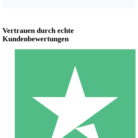
Vertrauen durch echte
Kundenbewertungen
Individuelle Credit-Pakete
Zahlen Sie nach Bedarf mit Download-Credits. Keine
monatliche Verpflichtung erforderlich.
1 Download
10
US$
00