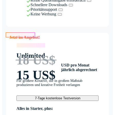
Keine Quellenangabe erforderlich
Schnellere Downloads
Prioritätssupport
Keine Werbung
Jetzt im Angebot!
Jetzt im Angebot!
Unlimited
18 US$
USD pro Monat
jährlich abgerechnet
15 US$
Für größere Kreative, die in großem Maßstab
produzieren und kreative Freiheit verlangen
7-Tage kostenlose Testversion
Alles in Starter, plus: