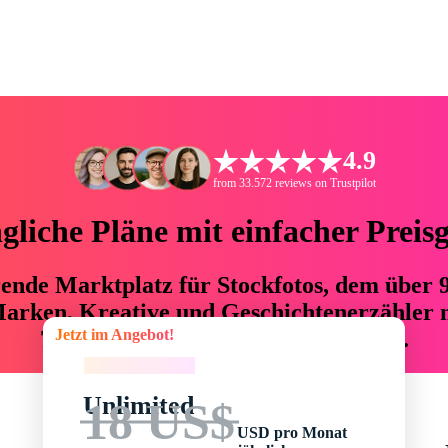
4.9
from 33.572 reviews on Trustpilot
liche Pläne mit einfacher Preis
hrende Marktplatz für Stockfotos, dem über
arken, Kreative und Geschichtenerzähler mi
Jetzt im Angebot!
76 % an Zeit und Budget einsparen.
Jetzt im Angebot!
Unlimited
18 US$
USD pro Monat