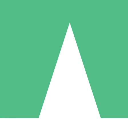
Individuelle Credit-Pakete
 nach Bedarf mit Download-Credits. Keine monatliche Verpflichtung er
1 Download
5 Downloads
10 Downloa
10
15
20
US$
00
US$
00
US$
0