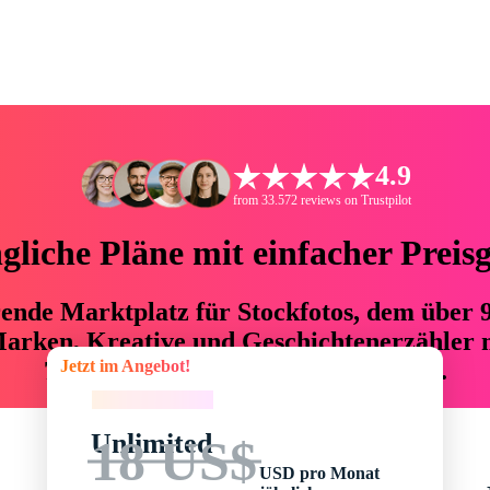
4.9
from 33.572 reviews on Trustpilot
liche Pläne mit einfacher Preis
hrende Marktplatz für Stockfotos, dem über
arken, Kreative und Geschichtenerzähler mi
Jetzt im Angebot!
76 % an Zeit und Budget einsparen.
Jetzt im Angebot!
Unlimited
18 US$
USD pro Monat