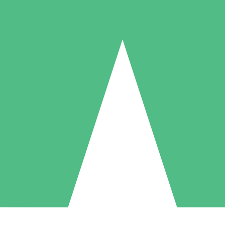
Individuelle Credit-Pakete
 nach Bedarf mit Download-Credits. Keine monatliche Verpflichtung er
1 Download
5 Downloads
10 Downloa
10
15
20
US$
00
US$
00
US$
0