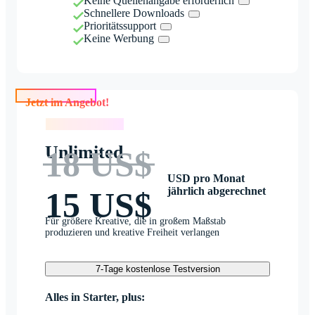
Keine Quellenangabe erforderlich
Schnellere Downloads
Prioritätssupport
Keine Werbung
Jetzt im Angebot!
Jetzt im Angebot!
Unlimited
18 US$
USD pro Monat
jährlich abgerechnet
15 US$
Für größere Kreative, die in großem Maßstab
produzieren und kreative Freiheit verlangen
7-Tage kostenlose Testversion
Alles in Starter, plus: