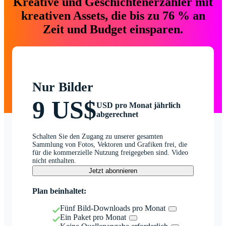
Kreative und Geschichtenerzähler mit
kreativen Assets, die bis zu 76 % an
Zeit und Budget einsparen.
Nur Bilder
9 US$
USD pro Monat jährlich
abgerechnet
Schalten Sie den Zugang zu unserer gesamten
Sammlung von Fotos, Vektoren und Grafiken frei, die
für die kommerzielle Nutzung freigegeben sind. Video
nicht enthalten.
Jetzt abonnieren
Plan beinhaltet:
Fünf Bild-Downloads pro Monat
Ein Paket pro Monat