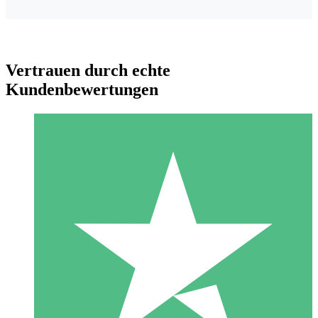
Vertrauen durch echte
Kundenbewertungen
Individuelle Credit-Pakete
Zahlen Sie nach Bedarf mit Download-Credits. Keine
monatliche Verpflichtung erforderlich.
1 Download
10
US$
00