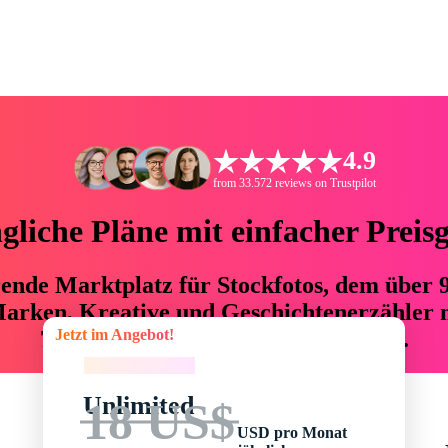
4.9
from 33.572 reviews on Trustpilot
liche Pläne mit einfacher Preis
hrende Marktplatz für Stockfotos, dem über
arken, Kreative und Geschichtenerzähler mi
Jetzt im Angebot!
76 % an Zeit und Budget einsparen.
Jetzt im Angebot!
Unlimited
18 US$
USD pro Monat