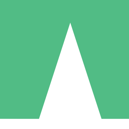
Individuelle Credit-Pakete
 nach Bedarf mit Download-Credits. Keine monatliche Verpflichtung er
1 Download
5 Downloads
10 Downloa
10
15
20
US$
00
US$
00
US$
0