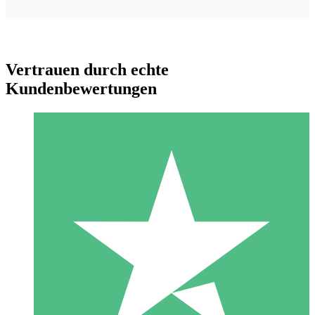
Vertrauen durch echte
Kundenbewertungen
Individuelle Credit-Pakete
Zahlen Sie nach Bedarf mit Download-Credits. Keine
monatliche Verpflichtung erforderlich.
1 Download
10
US$
00