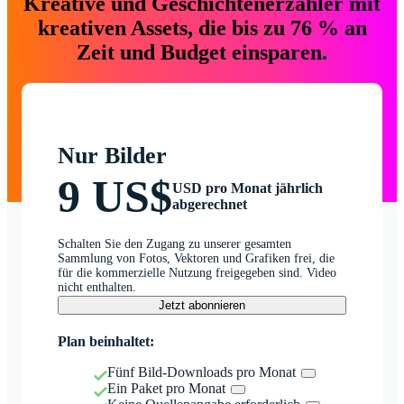
Kreative und Geschichtenerzähler mit
kreativen Assets, die bis zu 76 % an
Zeit und Budget einsparen.
Nur Bilder
9 US$
USD pro Monat jährlich
abgerechnet
Schalten Sie den Zugang zu unserer gesamten
Sammlung von Fotos, Vektoren und Grafiken frei, die
für die kommerzielle Nutzung freigegeben sind. Video
nicht enthalten.
Jetzt abonnieren
Plan beinhaltet:
Fünf Bild-Downloads pro Monat
Ein Paket pro Monat