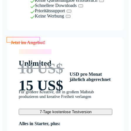
Keine Quellenangabe erforderlich
Schnellere Downloads
Prioritätssupport
Keine Werbung
Jetzt im Angebot!
Jetzt im Angebot!
Unlimited
18 US$
USD pro Monat
jährlich abgerechnet
15 US$
Für größere Kreative, die in großem Maßstab
produzieren und kreative Freiheit verlangen
7-Tage kostenlose Testversion
Alles in Starter, plus: