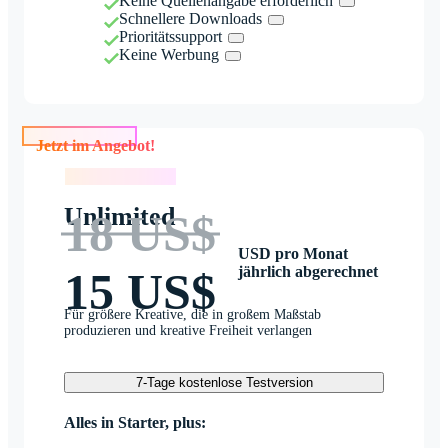
Keine Quellenangabe erforderlich
Schnellere Downloads
Prioritätssupport
Keine Werbung
Jetzt im Angebot!
Jetzt im Angebot!
Unlimited
18 US$
USD pro Monat
jährlich abgerechnet
15 US$
Für größere Kreative, die in großem Maßstab
produzieren und kreative Freiheit verlangen
7-Tage kostenlose Testversion
Alles in Starter, plus: