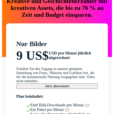
Kreative und Geschichtenerzähler mit
kreativen Assets, die bis zu 76 % an
Zeit und Budget einsparen.
Nur Bilder
9 US$
USD pro Monat jährlich
abgerechnet
Schalten Sie den Zugang zu unserer gesamten
Sammlung von Fotos, Vektoren und Grafiken frei, die
für die kommerzielle Nutzung freigegeben sind. Video
nicht enthalten.
Jetzt abonnieren
Plan beinhaltet:
Fünf Bild-Downloads pro Monat
Ein Paket pro Monat