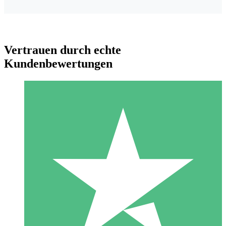
Vertrauen durch echte
Kundenbewertungen
Individuelle Credit-Pakete
Zahlen Sie nach Bedarf mit Download-Credits. Keine
monatliche Verpflichtung erforderlich.
1 Download
10
US$
00