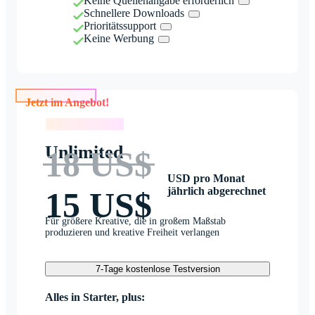
Keine Quellenangabe erforderlich
Schnellere Downloads
Prioritätssupport
Keine Werbung
Jetzt im Angebot!
Jetzt im Angebot!
Unlimited
18 US$
USD pro Monat
jährlich abgerechnet
15 US$
Für größere Kreative, die in großem Maßstab
produzieren und kreative Freiheit verlangen
7-Tage kostenlose Testversion
Alles in Starter, plus: