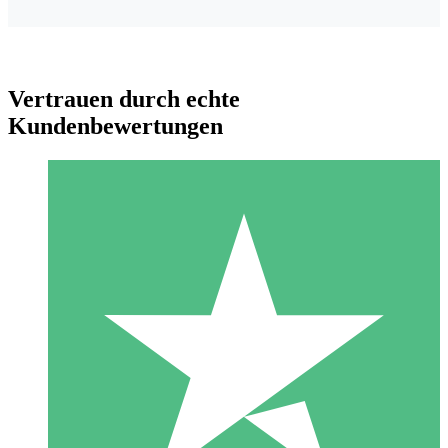
Vertrauen durch echte
Kundenbewertungen
Individuelle Credit-Pakete
Zahlen Sie nach Bedarf mit Download-Credits. Keine
monatliche Verpflichtung erforderlich.
1 Download
10
US$
00