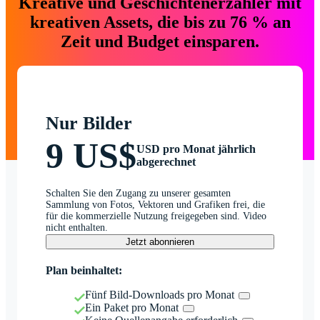
Kreative und Geschichtenerzähler mit
kreativen Assets, die bis zu 76 % an
Zeit und Budget einsparen.
Nur Bilder
9 US$
USD pro Monat jährlich
abgerechnet
Schalten Sie den Zugang zu unserer gesamten
Sammlung von Fotos, Vektoren und Grafiken frei, die
für die kommerzielle Nutzung freigegeben sind. Video
nicht enthalten.
Jetzt abonnieren
Plan beinhaltet:
Fünf Bild-Downloads pro Monat
Ein Paket pro Monat