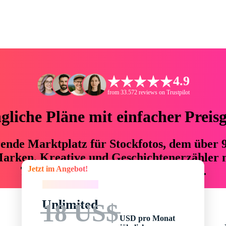
4.9
from 33.572 reviews on Trustpilot
liche Pläne mit einfacher Preis
hrende Marktplatz für Stockfotos, dem über
arken, Kreative und Geschichtenerzähler mi
Jetzt im Angebot!
76 % an Zeit und Budget einsparen.
Jetzt im Angebot!
Unlimited
18 US$
USD pro Monat