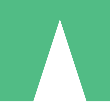
Individuelle Credit-Pakete
 nach Bedarf mit Download-Credits. Keine monatliche Verpflichtung er
1 Download
5 Downloads
10 Downloa
10
15
20
US$
00
US$
00
US$
0