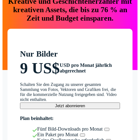
Kreative und Geschichtenerzähler mit
kreativen Assets, die bis zu 76 % an
Zeit und Budget einsparen.
Nur Bilder
9 US$
USD pro Monat jährlich
abgerechnet
Schalten Sie den Zugang zu unserer gesamten
Sammlung von Fotos, Vektoren und Grafiken frei, die
für die kommerzielle Nutzung freigegeben sind. Video
nicht enthalten.
Jetzt abonnieren
Plan beinhaltet:
Fünf Bild-Downloads pro Monat
Ein Paket pro Monat