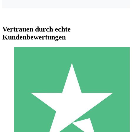
Vertrauen durch echte
Kundenbewertungen
Individuelle Credit-Pakete
Zahlen Sie nach Bedarf mit Download-Credits. Keine
monatliche Verpflichtung erforderlich.
1 Download
10
US$
00