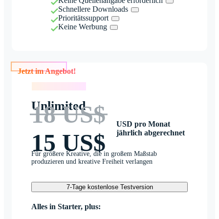
Keine Quellenangabe erforderlich
Schnellere Downloads
Prioritätssupport
Keine Werbung
Jetzt im Angebot!
Jetzt im Angebot!
Unlimited
18 US$
USD pro Monat
jährlich abgerechnet
15 US$
Für größere Kreative, die in großem Maßstab
produzieren und kreative Freiheit verlangen
7-Tage kostenlose Testversion
Alles in Starter, plus: