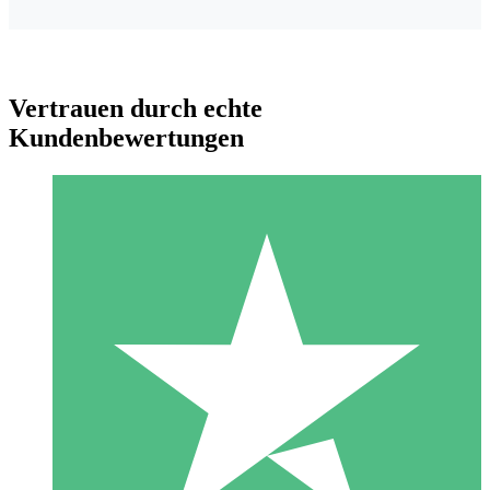
Vertrauen durch echte
Kundenbewertungen
Individuelle Credit-Pakete
Zahlen Sie nach Bedarf mit Download-Credits. Keine
monatliche Verpflichtung erforderlich.
1 Download
10
US$
00