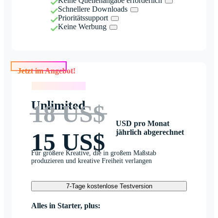
Keine Quellenangabe erforderlich
Schnellere Downloads
Prioritätssupport
Keine Werbung
Jetzt im Angebot!
Jetzt im Angebot!
Unlimited
18 US$
USD pro Monat
jährlich abgerechnet
15 US$
Für größere Kreative, die in großem Maßstab
produzieren und kreative Freiheit verlangen
7-Tage kostenlose Testversion
Alles in Starter, plus: