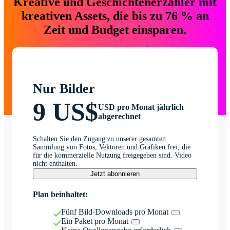
Kreative und Geschichtenerzähler mit
kreativen Assets, die bis zu 76 % an
Zeit und Budget einsparen.
Nur Bilder
9 US$
USD pro Monat jährlich
abgerechnet
Schalten Sie den Zugang zu unserer gesamten
Sammlung von Fotos, Vektoren und Grafiken frei, die
für die kommerzielle Nutzung freigegeben sind. Video
nicht enthalten.
Jetzt abonnieren
Plan beinhaltet:
Fünf Bild-Downloads pro Monat
Ein Paket pro Monat