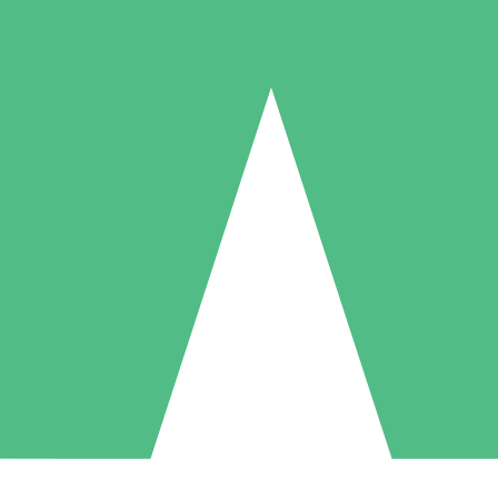
Individuelle Credit-Pakete
 nach Bedarf mit Download-Credits. Keine monatliche Verpflichtung er
1 Download
5 Downloads
10 Downloa
10
15
20
US$
00
US$
00
US$
0