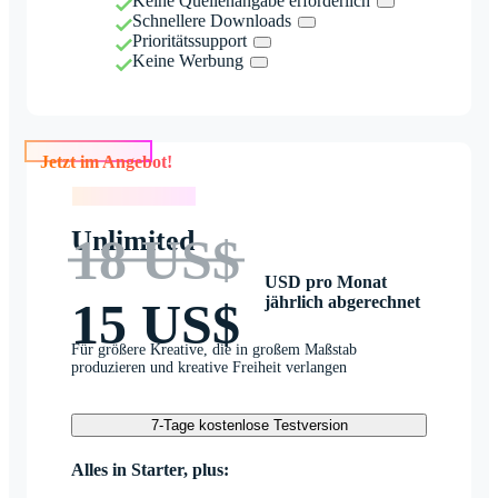
Keine Quellenangabe erforderlich
Schnellere Downloads
Prioritätssupport
Keine Werbung
Jetzt im Angebot!
Jetzt im Angebot!
Unlimited
18 US$
USD pro Monat
jährlich abgerechnet
15 US$
Für größere Kreative, die in großem Maßstab
produzieren und kreative Freiheit verlangen
7-Tage kostenlose Testversion
Alles in Starter, plus: