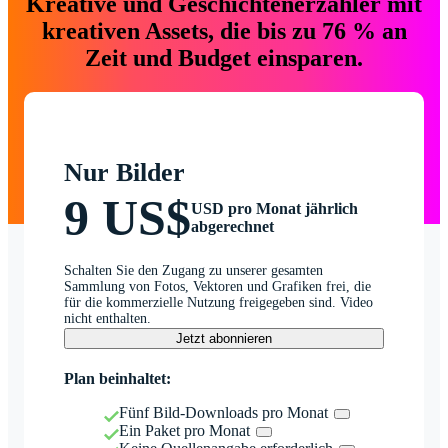
Kreative und Geschichtenerzähler mit
kreativen Assets, die bis zu 76 % an
Zeit und Budget einsparen.
Nur Bilder
9 US$
USD pro Monat jährlich
abgerechnet
Schalten Sie den Zugang zu unserer gesamten
Sammlung von Fotos, Vektoren und Grafiken frei, die
für die kommerzielle Nutzung freigegeben sind. Video
nicht enthalten.
Jetzt abonnieren
Plan beinhaltet:
Fünf Bild-Downloads pro Monat
Ein Paket pro Monat