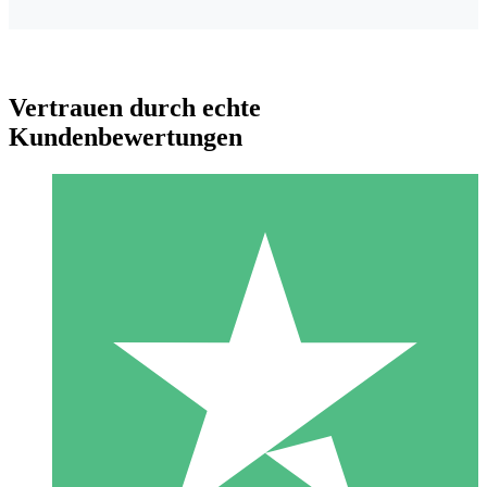
Vertrauen durch echte
Kundenbewertungen
Individuelle Credit-Pakete
Zahlen Sie nach Bedarf mit Download-Credits. Keine
monatliche Verpflichtung erforderlich.
1 Download
10
US$
00