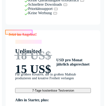
Keine Quellenangabe erforderlich
Schnellere Downloads
Prioritätssupport
Keine Werbung
Jetzt im Angebot!
Jetzt im Angebot!
Unlimited
18 US$
USD pro Monat
jährlich abgerechnet
15 US$
Für größere Kreative, die in großem Maßstab
produzieren und kreative Freiheit verlangen
7-Tage kostenlose Testversion
Alles in Starter, plus: