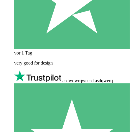
vor 1 Tag
very good for design
asdwqwrqweasd asdqwerq