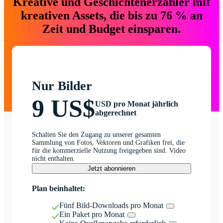
Kreative und Geschichtenerzähler mit
kreativen Assets, die bis zu 76 % an
Zeit und Budget einsparen.
Nur Bilder
9 US$
USD pro Monat jährlich
abgerechnet
Schalten Sie den Zugang zu unserer gesamten
Sammlung von Fotos, Vektoren und Grafiken frei, die
für die kommerzielle Nutzung freigegeben sind. Video
nicht enthalten.
Jetzt abonnieren
Plan beinhaltet:
Fünf Bild-Downloads pro Monat
Ein Paket pro Monat