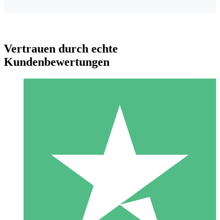
Vertrauen durch echte
Kundenbewertungen
Individuelle Credit-Pakete
Zahlen Sie nach Bedarf mit Download-Credits. Keine
monatliche Verpflichtung erforderlich.
1 Download
10
US$
00