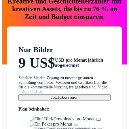
Kreative und Geschichtenerzähler mit
kreativen Assets, die bis zu 76 % an
Zeit und Budget einsparen.
Nur Bilder
9 US$
USD pro Monat jährlich
abgerechnet
Schalten Sie den Zugang zu unserer gesamten
Sammlung von Fotos, Vektoren und Grafiken frei, die
für die kommerzielle Nutzung freigegeben sind. Video
nicht enthalten.
Jetzt abonnieren
Plan beinhaltet:
Fünf Bild-Downloads pro Monat
Ein Paket pro Monat