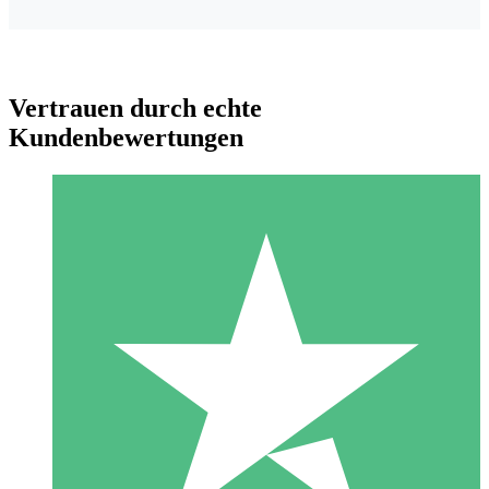
Vertrauen durch echte
Kundenbewertungen
Individuelle Credit-Pakete
Zahlen Sie nach Bedarf mit Download-Credits. Keine
monatliche Verpflichtung erforderlich.
1 Download
10
US$
00