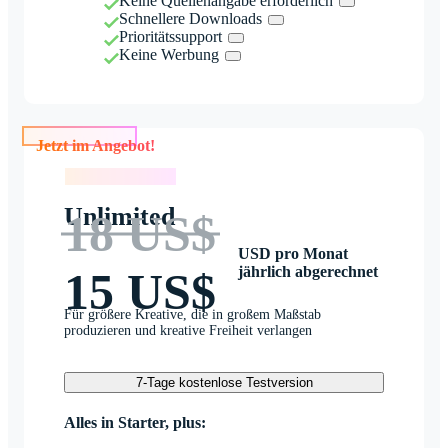
Keine Quellenangabe erforderlich
Schnellere Downloads
Prioritätssupport
Keine Werbung
Jetzt im Angebot!
Jetzt im Angebot!
Unlimited
18 US$
USD pro Monat
jährlich abgerechnet
15 US$
Für größere Kreative, die in großem Maßstab
produzieren und kreative Freiheit verlangen
7-Tage kostenlose Testversion
Alles in Starter, plus: