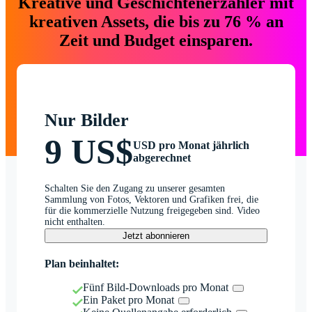
Kreative und Geschichtenerzähler mit
kreativen Assets, die bis zu 76 % an
Zeit und Budget einsparen.
Nur Bilder
9 US$
USD pro Monat jährlich
abgerechnet
Schalten Sie den Zugang zu unserer gesamten
Sammlung von Fotos, Vektoren und Grafiken frei, die
für die kommerzielle Nutzung freigegeben sind. Video
nicht enthalten.
Jetzt abonnieren
Plan beinhaltet:
Fünf Bild-Downloads pro Monat
Ein Paket pro Monat