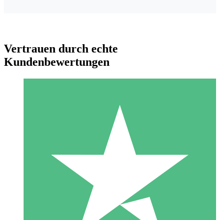
Vertrauen durch echte
Kundenbewertungen
Individuelle Credit-Pakete
Zahlen Sie nach Bedarf mit Download-Credits. Keine
monatliche Verpflichtung erforderlich.
1 Download
10
US$
00