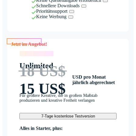
Keine Quellenangabe erforderlich
Schnellere Downloads
Prioritätssupport
Keine Werbung
Jetzt im Angebot!
Jetzt im Angebot!
Unlimited
18 US$
USD pro Monat
jährlich abgerechnet
15 US$
Für größere Kreative, die in großem Maßstab
produzieren und kreative Freiheit verlangen
7-Tage kostenlose Testversion
Alles in Starter, plus: