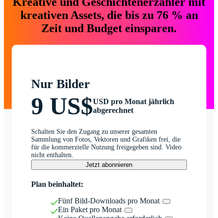
Kreative und Geschichtenerzähler mit
kreativen Assets, die bis zu 76 % an
Zeit und Budget einsparen.
Nur Bilder
9 US$
USD pro Monat jährlich
abgerechnet
Schalten Sie den Zugang zu unserer gesamten
Sammlung von Fotos, Vektoren und Grafiken frei, die
für die kommerzielle Nutzung freigegeben sind. Video
nicht enthalten.
Jetzt abonnieren
Plan beinhaltet:
Fünf Bild-Downloads pro Monat
Ein Paket pro Monat