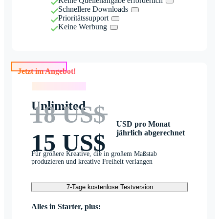
Keine Quellenangabe erforderlich
Schnellere Downloads
Prioritätssupport
Keine Werbung
Jetzt im Angebot!
Jetzt im Angebot!
Unlimited
18 US$
USD pro Monat
jährlich abgerechnet
15 US$
Für größere Kreative, die in großem Maßstab
produzieren und kreative Freiheit verlangen
7-Tage kostenlose Testversion
Alles in Starter, plus: