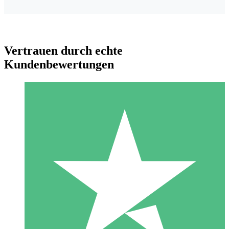
Vertrauen durch echte
Kundenbewertungen
Individuelle Credit-Pakete
Zahlen Sie nach Bedarf mit Download-Credits. Keine
monatliche Verpflichtung erforderlich.
1 Download
10
US$
00