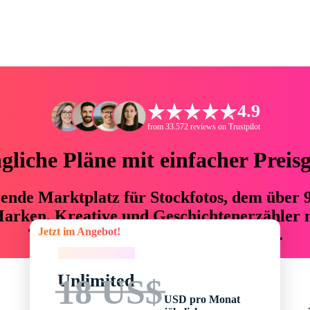
4.9
from 33.572 reviews on Trustpilot
liche Pläne mit einfacher Preis
hrende Marktplatz für Stockfotos, dem über
arken, Kreative und Geschichtenerzähler mi
Jetzt im Angebot!
76 % an Zeit und Budget einsparen.
Jetzt im Angebot!
Unlimited
18 US$
USD pro Monat