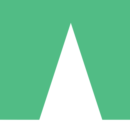
Individuelle Credit-Pakete
 nach Bedarf mit Download-Credits. Keine monatliche Verpflichtung er
1 Download
5 Downloads
10 Downloa
10
15
20
US$
00
US$
00
US$
0