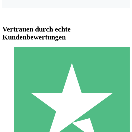
Vertrauen durch echte
Kundenbewertungen
Individuelle Credit-Pakete
Zahlen Sie nach Bedarf mit Download-Credits. Keine
monatliche Verpflichtung erforderlich.
1 Download
10
US$
00