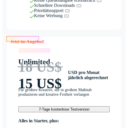
Keine Quellenangabe erforderlich
Schnellere Downloads
Prioritätssupport
Keine Werbung
Jetzt im Angebot!
Jetzt im Angebot!
Unlimited
18 US$
USD pro Monat
jährlich abgerechnet
15 US$
Für größere Kreative, die in großem Maßstab
produzieren und kreative Freiheit verlangen
7-Tage kostenlose Testversion
Alles in Starter, plus: