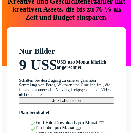
Kreative und Geschichtenerzähler mit
kreativen Assets, die bis zu 76 % an
Zeit und Budget einsparen.
Nur Bilder
9 US$
USD pro Monat jährlich
abgerechnet
Schalten Sie den Zugang zu unserer gesamten
Sammlung von Fotos, Vektoren und Grafiken frei, die
für die kommerzielle Nutzung freigegeben sind. Video
nicht enthalten.
Jetzt abonnieren
Plan beinhaltet:
Fünf Bild-Downloads pro Monat
Ein Paket pro Monat