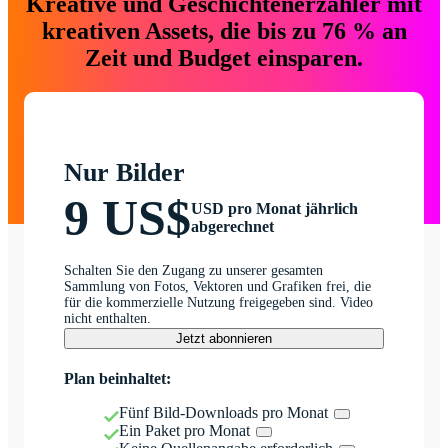
Kreative und Geschichtenerzähler mit
kreativen Assets, die bis zu 76 % an
Zeit und Budget einsparen.
Nur Bilder
9 US$
USD pro Monat jährlich
abgerechnet
Schalten Sie den Zugang zu unserer gesamten
Sammlung von Fotos, Vektoren und Grafiken frei, die
für die kommerzielle Nutzung freigegeben sind. Video
nicht enthalten.
Jetzt abonnieren
Plan beinhaltet:
Fünf Bild-Downloads pro Monat
Ein Paket pro Monat