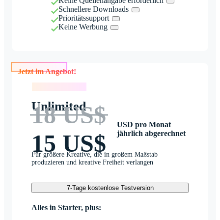
Keine Quellenangabe erforderlich
Schnellere Downloads
Prioritätssupport
Keine Werbung
Jetzt im Angebot!
Jetzt im Angebot!
Unlimited
18 US$
USD pro Monat
jährlich abgerechnet
15 US$
Für größere Kreative, die in großem Maßstab
produzieren und kreative Freiheit verlangen
7-Tage kostenlose Testversion
Alles in Starter, plus: