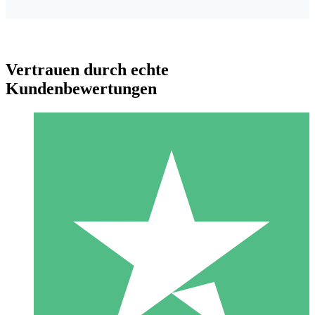
Vertrauen durch echte
Kundenbewertungen
Individuelle Credit-Pakete
Zahlen Sie nach Bedarf mit Download-Credits. Keine
monatliche Verpflichtung erforderlich.
1 Download
10
US$
00