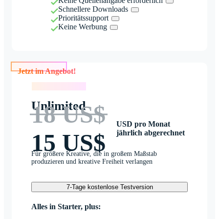
Keine Quellenangabe erforderlich
Schnellere Downloads
Prioritätssupport
Keine Werbung
Jetzt im Angebot!
Jetzt im Angebot!
Unlimited
18 US$
USD pro Monat
jährlich abgerechnet
15 US$
Für größere Kreative, die in großem Maßstab
produzieren und kreative Freiheit verlangen
7-Tage kostenlose Testversion
Alles in Starter, plus: