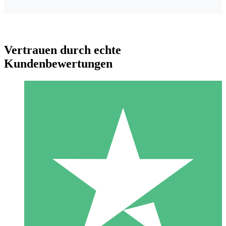
Vertrauen durch echte
Kundenbewertungen
Individuelle Credit-Pakete
Zahlen Sie nach Bedarf mit Download-Credits. Keine
monatliche Verpflichtung erforderlich.
1 Download
10
US$
00