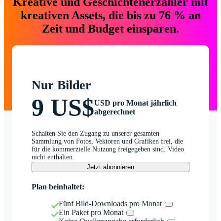
Kreative und Geschichtenerzähler mit
kreativen Assets, die bis zu 76 % an
Zeit und Budget einsparen.
Nur Bilder
9 US$
USD pro Monat jährlich
abgerechnet
Schalten Sie den Zugang zu unserer gesamten
Sammlung von Fotos, Vektoren und Grafiken frei, die
für die kommerzielle Nutzung freigegeben sind. Video
nicht enthalten.
Jetzt abonnieren
Plan beinhaltet:
Fünf Bild-Downloads pro Monat
Ein Paket pro Monat