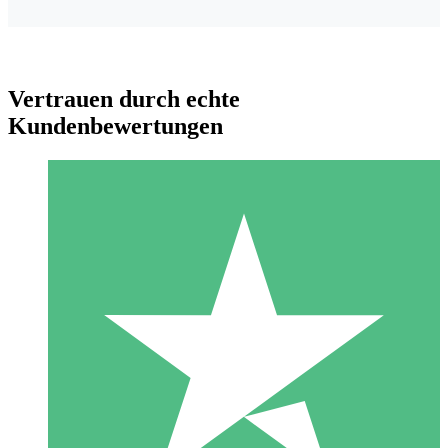
Vertrauen durch echte
Kundenbewertungen
Individuelle Credit-Pakete
Zahlen Sie nach Bedarf mit Download-Credits. Keine
monatliche Verpflichtung erforderlich.
1 Download
10
US$
00