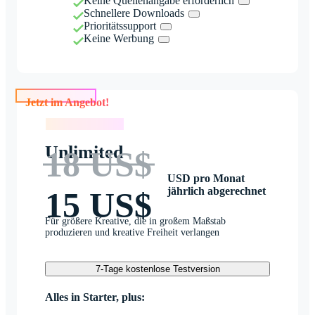
Keine Quellenangabe erforderlich
Schnellere Downloads
Prioritätssupport
Keine Werbung
Jetzt im Angebot!
Jetzt im Angebot!
Unlimited
18 US$
USD pro Monat
jährlich abgerechnet
15 US$
Für größere Kreative, die in großem Maßstab
produzieren und kreative Freiheit verlangen
7-Tage kostenlose Testversion
Alles in Starter, plus: