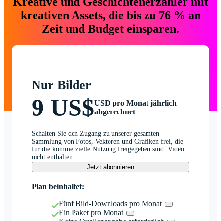
Kreative und Geschichtenerzähler mit
kreativen Assets, die bis zu 76 % an
Zeit und Budget einsparen.
Nur Bilder
9 US$
USD pro Monat jährlich
abgerechnet
Schalten Sie den Zugang zu unserer gesamten
Sammlung von Fotos, Vektoren und Grafiken frei, die
für die kommerzielle Nutzung freigegeben sind. Video
nicht enthalten.
Jetzt abonnieren
Plan beinhaltet:
Fünf Bild-Downloads pro Monat
Ein Paket pro Monat