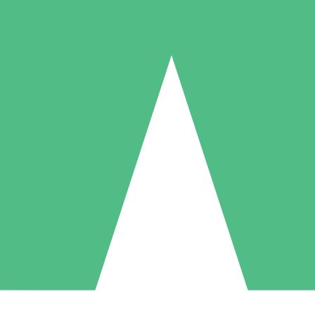
Individuelle Credit-Pakete
 nach Bedarf mit Download-Credits. Keine monatliche Verpflichtung er
1 Download
5 Downloads
10 Downloa
10
15
20
US$
00
US$
00
US$
0