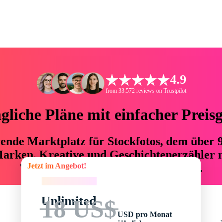
4.9
from 33.572 reviews on Trustpilot
liche Pläne mit einfacher Preis
hrende Marktplatz für Stockfotos, dem über
arken, Kreative und Geschichtenerzähler mi
Jetzt im Angebot!
76 % an Zeit und Budget einsparen.
Jetzt im Angebot!
Unlimited
18 US$
USD pro Monat