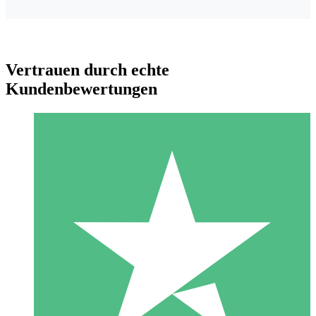
Vertrauen durch echte
Kundenbewertungen
Individuelle Credit-Pakete
Zahlen Sie nach Bedarf mit Download-Credits. Keine
monatliche Verpflichtung erforderlich.
1 Download
10
US$
00