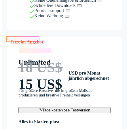
Keine Quellenangabe erforderlich
Schnellere Downloads
Prioritätssupport
Keine Werbung
Jetzt im Angebot!
Jetzt im Angebot!
Unlimited
18 US$
USD pro Monat
jährlich abgerechnet
15 US$
Für größere Kreative, die in großem Maßstab
produzieren und kreative Freiheit verlangen
7-Tage kostenlose Testversion
Alles in Starter, plus: