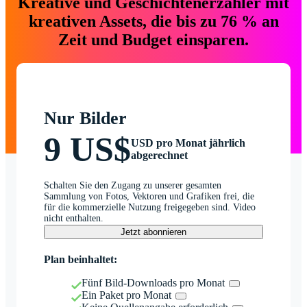
Kreative und Geschichtenerzähler mit
kreativen Assets, die bis zu 76 % an
Zeit und Budget einsparen.
Nur Bilder
9 US$
USD pro Monat jährlich
abgerechnet
Schalten Sie den Zugang zu unserer gesamten
Sammlung von Fotos, Vektoren und Grafiken frei, die
für die kommerzielle Nutzung freigegeben sind. Video
nicht enthalten.
Jetzt abonnieren
Plan beinhaltet:
Fünf Bild-Downloads pro Monat
Ein Paket pro Monat