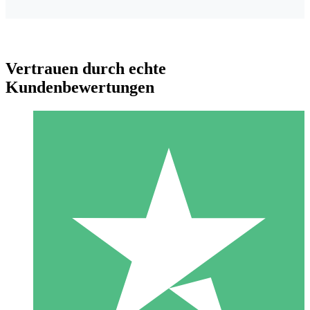
Vertrauen durch echte
Kundenbewertungen
Individuelle Credit-Pakete
Zahlen Sie nach Bedarf mit Download-Credits. Keine
monatliche Verpflichtung erforderlich.
1 Download
10
US$
00