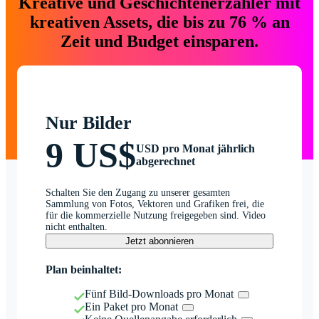
Kreative und Geschichtenerzähler mit
kreativen Assets, die bis zu 76 % an
Zeit und Budget einsparen.
Nur Bilder
9 US$
USD pro Monat jährlich
abgerechnet
Schalten Sie den Zugang zu unserer gesamten
Sammlung von Fotos, Vektoren und Grafiken frei, die
für die kommerzielle Nutzung freigegeben sind. Video
nicht enthalten.
Jetzt abonnieren
Plan beinhaltet:
Fünf Bild-Downloads pro Monat
Ein Paket pro Monat