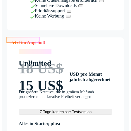
Keine Quellenangabe erforderlich
Schnellere Downloads
Prioritätssupport
Keine Werbung
Jetzt im Angebot!
Jetzt im Angebot!
Unlimited
18 US$
USD pro Monat
jährlich abgerechnet
15 US$
Für größere Kreative, die in großem Maßstab
produzieren und kreative Freiheit verlangen
7-Tage kostenlose Testversion
Alles in Starter, plus: