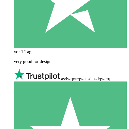
vor 1 Tag
very good for design
asdwqwrqweasd asdqwerq