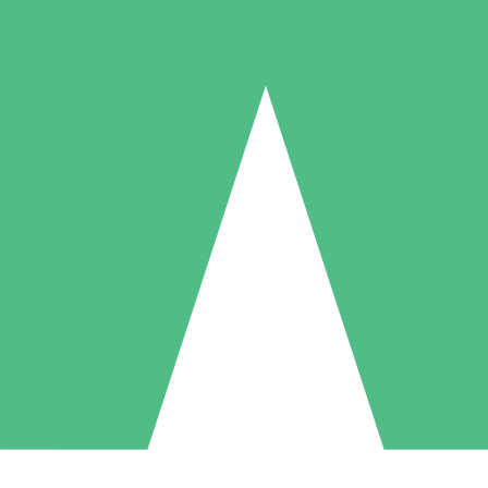
Individuelle Credit-Pakete
 nach Bedarf mit Download-Credits. Keine monatliche Verpflichtung er
1 Download
5 Downloads
10 Downloa
10
15
20
US$
00
US$
00
US$
0