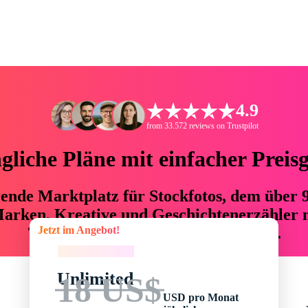
4.9
from 33.572 reviews on Trustpilot
liche Pläne mit einfacher Preis
hrende Marktplatz für Stockfotos, dem über
arken, Kreative und Geschichtenerzähler mi
Jetzt im Angebot!
76 % an Zeit und Budget einsparen.
Jetzt im Angebot!
Unlimited
18 US$
USD pro Monat