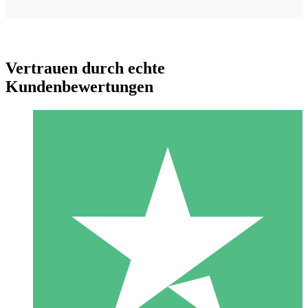
Vertrauen durch echte
Kundenbewertungen
Individuelle Credit-Pakete
Zahlen Sie nach Bedarf mit Download-Credits. Keine
monatliche Verpflichtung erforderlich.
1 Download
10
US$
00