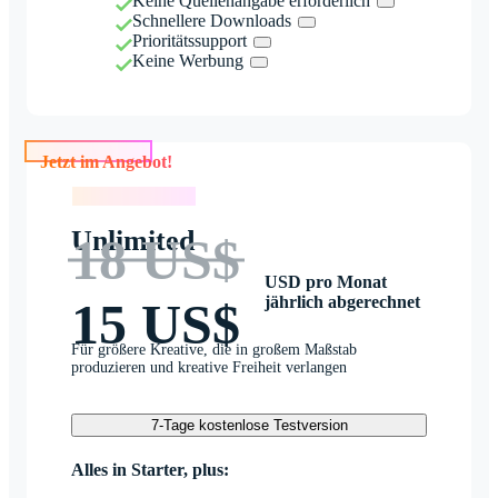
Keine Quellenangabe erforderlich
Schnellere Downloads
Prioritätssupport
Keine Werbung
Jetzt im Angebot!
Jetzt im Angebot!
Unlimited
18 US$
USD pro Monat
jährlich abgerechnet
15 US$
Für größere Kreative, die in großem Maßstab
produzieren und kreative Freiheit verlangen
7-Tage kostenlose Testversion
Alles in Starter, plus: