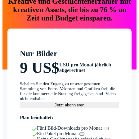
Kreative und Geschichtenerzähler mit
kreativen Assets, die bis zu 76 % an
Zeit und Budget einsparen.
Nur Bilder
9 US$
USD pro Monat jährlich
abgerechnet
Schalten Sie den Zugang zu unserer gesamten
Sammlung von Fotos, Vektoren und Grafiken frei, die
für die kommerzielle Nutzung freigegeben sind. Video
nicht enthalten.
Jetzt abonnieren
Plan beinhaltet:
Fünf Bild-Downloads pro Monat
Ein Paket pro Monat