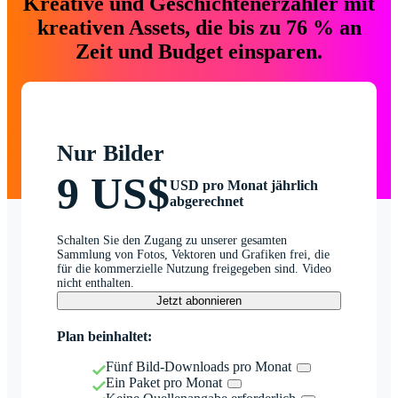
Kreative und Geschichtenerzähler mit
kreativen Assets, die bis zu 76 % an
Zeit und Budget einsparen.
Nur Bilder
9 US$
USD pro Monat jährlich
abgerechnet
Schalten Sie den Zugang zu unserer gesamten
Sammlung von Fotos, Vektoren und Grafiken frei, die
für die kommerzielle Nutzung freigegeben sind. Video
nicht enthalten.
Jetzt abonnieren
Plan beinhaltet:
Fünf Bild-Downloads pro Monat
Ein Paket pro Monat