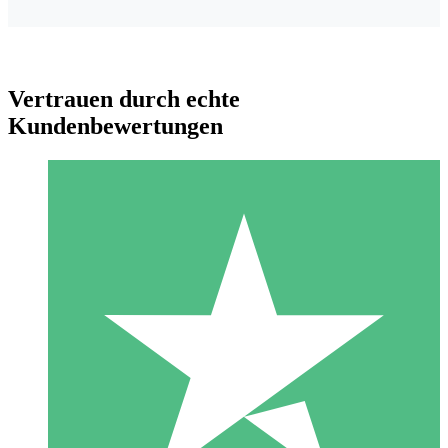
Vertrauen durch echte
Kundenbewertungen
Individuelle Credit-Pakete
Zahlen Sie nach Bedarf mit Download-Credits. Keine
monatliche Verpflichtung erforderlich.
1 Download
10
US$
00