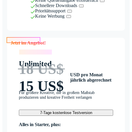
Keine Quellenangabe erforderlich
Schnellere Downloads
Prioritätssupport
Keine Werbung
Jetzt im Angebot!
Jetzt im Angebot!
Unlimited
18 US$
USD pro Monat
jährlich abgerechnet
15 US$
Für größere Kreative, die in großem Maßstab
produzieren und kreative Freiheit verlangen
7-Tage kostenlose Testversion
Alles in Starter, plus: