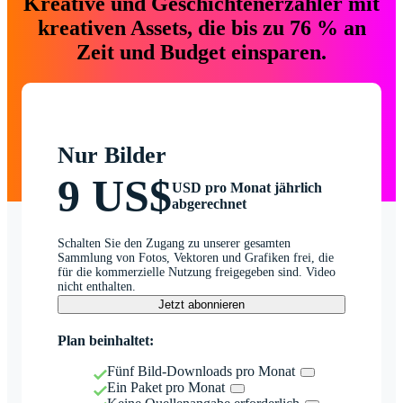
Kreative und Geschichtenerzähler mit
kreativen Assets, die bis zu 76 % an
Zeit und Budget einsparen.
Nur Bilder
9 US$
USD pro Monat jährlich
abgerechnet
Schalten Sie den Zugang zu unserer gesamten
Sammlung von Fotos, Vektoren und Grafiken frei, die
für die kommerzielle Nutzung freigegeben sind. Video
nicht enthalten.
Jetzt abonnieren
Plan beinhaltet:
Fünf Bild-Downloads pro Monat
Ein Paket pro Monat