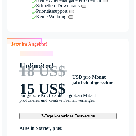
Keine Quellenangabe erforderlich
Schnellere Downloads
Prioritätssupport
Keine Werbung
Jetzt im Angebot!
Jetzt im Angebot!
Unlimited
18 US$
USD pro Monat
jährlich abgerechnet
15 US$
Für größere Kreative, die in großem Maßstab
produzieren und kreative Freiheit verlangen
7-Tage kostenlose Testversion
Alles in Starter, plus: