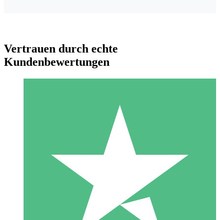
Vertrauen durch echte
Kundenbewertungen
Individuelle Credit-Pakete
Zahlen Sie nach Bedarf mit Download-Credits. Keine
monatliche Verpflichtung erforderlich.
1 Download
10
US$
00