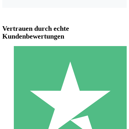
Vertrauen durch echte
Kundenbewertungen
Individuelle Credit-Pakete
Zahlen Sie nach Bedarf mit Download-Credits. Keine
monatliche Verpflichtung erforderlich.
1 Download
10
US$
00