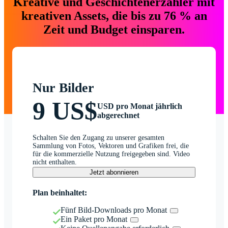
Kreative und Geschichtenerzähler mit
kreativen Assets, die bis zu 76 % an
Zeit und Budget einsparen.
Nur Bilder
9 US$
USD pro Monat jährlich
abgerechnet
Schalten Sie den Zugang zu unserer gesamten
Sammlung von Fotos, Vektoren und Grafiken frei, die
für die kommerzielle Nutzung freigegeben sind. Video
nicht enthalten.
Jetzt abonnieren
Plan beinhaltet:
Fünf Bild-Downloads pro Monat
Ein Paket pro Monat