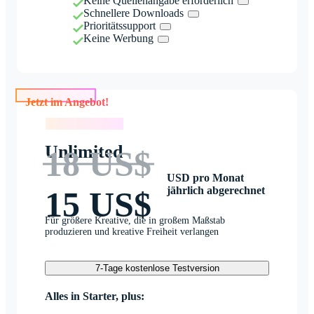
Keine Quellenangabe erforderlich
Schnellere Downloads
Prioritätssupport
Keine Werbung
Jetzt im Angebot!
Jetzt im Angebot!
Unlimited
18 US$
USD pro Monat
jährlich abgerechnet
15 US$
Für größere Kreative, die in großem Maßstab
produzieren und kreative Freiheit verlangen
7-Tage kostenlose Testversion
Alles in Starter, plus: