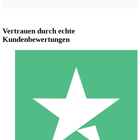
Vertrauen durch echte
Kundenbewertungen
Individuelle Credit-Pakete
Zahlen Sie nach Bedarf mit Download-Credits. Keine
monatliche Verpflichtung erforderlich.
1 Download
10
US$
00