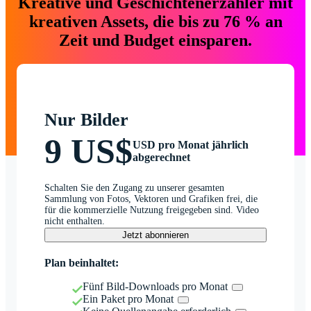
Kreative und Geschichtenerzähler mit
kreativen Assets, die bis zu 76 % an
Zeit und Budget einsparen.
Nur Bilder
9 US$
USD pro Monat jährlich
abgerechnet
Schalten Sie den Zugang zu unserer gesamten
Sammlung von Fotos, Vektoren und Grafiken frei, die
für die kommerzielle Nutzung freigegeben sind. Video
nicht enthalten.
Jetzt abonnieren
Plan beinhaltet:
Fünf Bild-Downloads pro Monat
Ein Paket pro Monat