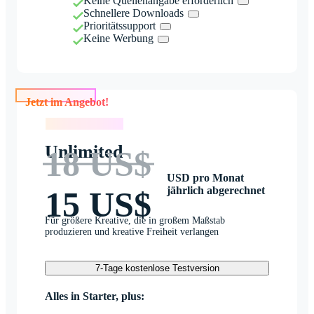
Keine Quellenangabe erforderlich
Schnellere Downloads
Prioritätssupport
Keine Werbung
Jetzt im Angebot!
Jetzt im Angebot!
Unlimited
18 US$
USD pro Monat
jährlich abgerechnet
15 US$
Für größere Kreative, die in großem Maßstab
produzieren und kreative Freiheit verlangen
7-Tage kostenlose Testversion
Alles in Starter, plus: