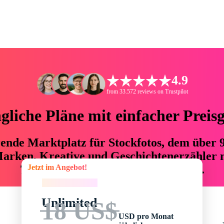
4.9
from 33.572 reviews on Trustpilot
liche Pläne mit einfacher Preis
hrende Marktplatz für Stockfotos, dem über
arken, Kreative und Geschichtenerzähler mi
Jetzt im Angebot!
76 % an Zeit und Budget einsparen.
Jetzt im Angebot!
Unlimited
18 US$
USD pro Monat