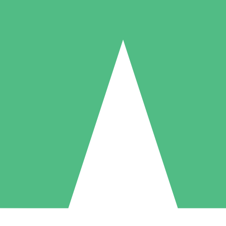
Individuelle Credit-Pakete
 nach Bedarf mit Download-Credits. Keine monatliche Verpflichtung er
1 Download
5 Downloads
10 Downloa
10
15
20
US$
00
US$
00
US$
0