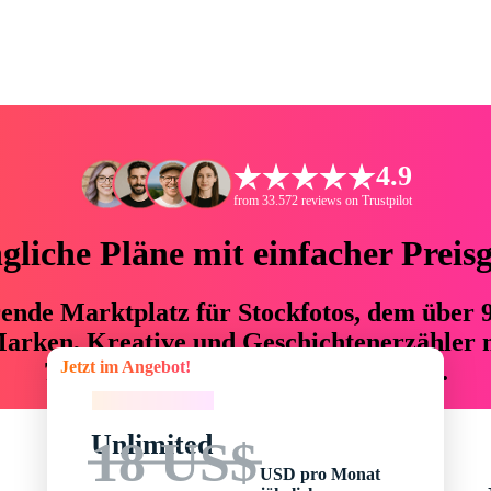
4.9
from 33.572 reviews on Trustpilot
liche Pläne mit einfacher Preis
hrende Marktplatz für Stockfotos, dem über
arken, Kreative und Geschichtenerzähler mi
Jetzt im Angebot!
76 % an Zeit und Budget einsparen.
Jetzt im Angebot!
Unlimited
18 US$
USD pro Monat