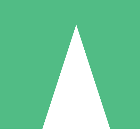
Individuelle Credit-Pakete
 nach Bedarf mit Download-Credits. Keine monatliche Verpflichtung er
1 Download
5 Downloads
10 Downloa
10
15
20
US$
00
US$
00
US$
0