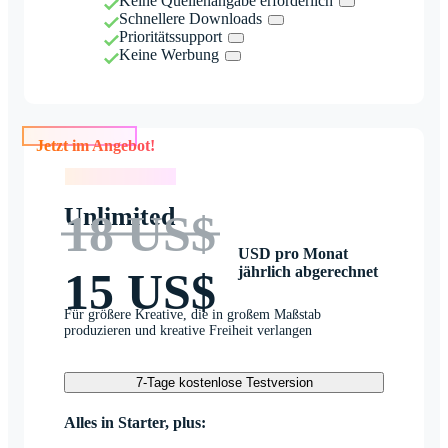
Keine Quellenangabe erforderlich
Schnellere Downloads
Prioritätssupport
Keine Werbung
Jetzt im Angebot!
Jetzt im Angebot!
Unlimited
18 US$
USD pro Monat
jährlich abgerechnet
15 US$
Für größere Kreative, die in großem Maßstab
produzieren und kreative Freiheit verlangen
7-Tage kostenlose Testversion
Alles in Starter, plus: