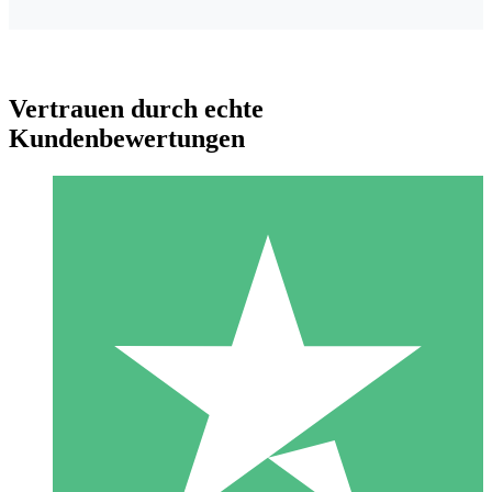
Vertrauen durch echte
Kundenbewertungen
Individuelle Credit-Pakete
Zahlen Sie nach Bedarf mit Download-Credits. Keine
monatliche Verpflichtung erforderlich.
1 Download
10
US$
00