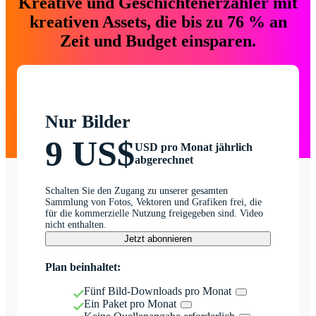
Kreative und Geschichtenerzähler mit
kreativen Assets, die bis zu 76 % an
Zeit und Budget einsparen.
Nur Bilder
9 US$
USD pro Monat jährlich
abgerechnet
Schalten Sie den Zugang zu unserer gesamten
Sammlung von Fotos, Vektoren und Grafiken frei, die
für die kommerzielle Nutzung freigegeben sind. Video
nicht enthalten.
Jetzt abonnieren
Plan beinhaltet:
Fünf Bild-Downloads pro Monat
Ein Paket pro Monat