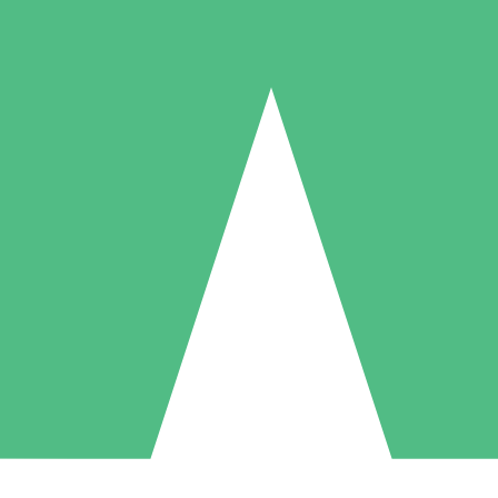
Individuelle Credit-Pakete
 nach Bedarf mit Download-Credits. Keine monatliche Verpflichtung er
1 Download
5 Downloads
10 Downloa
10
15
20
US$
00
US$
00
US$
0