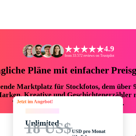
4.9
from 33.572 reviews on Trustpilot
liche Pläne mit einfacher Preis
hrende Marktplatz für Stockfotos, dem über
arken, Kreative und Geschichtenerzähler mi
Jetzt im Angebot!
76 % an Zeit und Budget einsparen.
Jetzt im Angebot!
Unlimited
18 US$
USD pro Monat