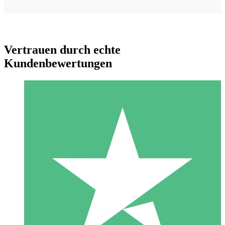
Vertrauen durch echte
Kundenbewertungen
Individuelle Credit-Pakete
Zahlen Sie nach Bedarf mit Download-Credits. Keine
monatliche Verpflichtung erforderlich.
1 Download
10
US$
00