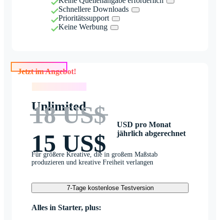
Keine Quellenangabe erforderlich
Schnellere Downloads
Prioritätssupport
Keine Werbung
Jetzt im Angebot!
Jetzt im Angebot!
Unlimited
18 US$
USD pro Monat
jährlich abgerechnet
15 US$
Für größere Kreative, die in großem Maßstab
produzieren und kreative Freiheit verlangen
7-Tage kostenlose Testversion
Alles in Starter, plus: