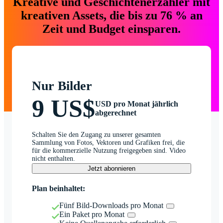
Kreative und Geschichtenerzähler mit
kreativen Assets, die bis zu 76 % an
Zeit und Budget einsparen.
Nur Bilder
9 US$
USD pro Monat jährlich
abgerechnet
Schalten Sie den Zugang zu unserer gesamten
Sammlung von Fotos, Vektoren und Grafiken frei, die
für die kommerzielle Nutzung freigegeben sind. Video
nicht enthalten.
Jetzt abonnieren
Plan beinhaltet:
Fünf Bild-Downloads pro Monat
Ein Paket pro Monat