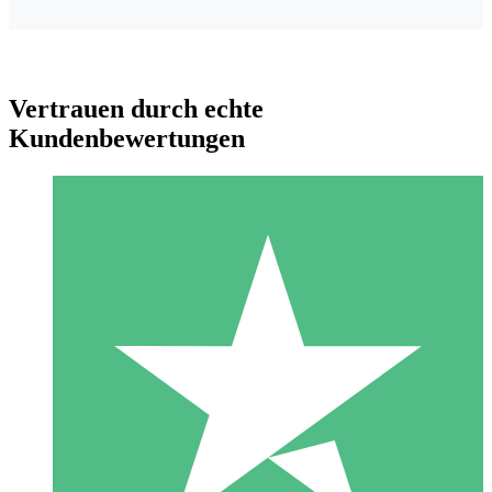
Vertrauen durch echte
Kundenbewertungen
Individuelle Credit-Pakete
Zahlen Sie nach Bedarf mit Download-Credits. Keine
monatliche Verpflichtung erforderlich.
1 Download
10
US$
00