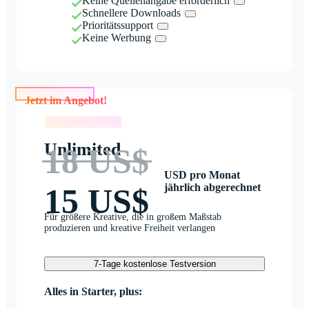
Keine Quellenangabe erforderlich
Schnellere Downloads
Prioritätssupport
Keine Werbung
Jetzt im Angebot!
Jetzt im Angebot!
Unlimited
18 US$
USD pro Monat
jährlich abgerechnet
15 US$
Für größere Kreative, die in großem Maßstab
produzieren und kreative Freiheit verlangen
7-Tage kostenlose Testversion
Alles in Starter, plus: