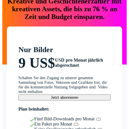
Kreative und Geschichtenerzähler mit
kreativen Assets, die bis zu 76 % an
Zeit und Budget einsparen.
Nur Bilder
9 US$
USD pro Monat jährlich
abgerechnet
Schalten Sie den Zugang zu unserer gesamten
Sammlung von Fotos, Vektoren und Grafiken frei, die
für die kommerzielle Nutzung freigegeben sind. Video
nicht enthalten.
Jetzt abonnieren
Plan beinhaltet:
Fünf Bild-Downloads pro Monat
Ein Paket pro Monat