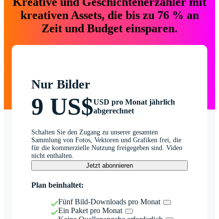
Kreative und Geschichtenerzähler mit
kreativen Assets, die bis zu 76 % an
Zeit und Budget einsparen.
Nur Bilder
9 US$
USD pro Monat jährlich
abgerechnet
Schalten Sie den Zugang zu unserer gesamten
Sammlung von Fotos, Vektoren und Grafiken frei, die
für die kommerzielle Nutzung freigegeben sind. Video
nicht enthalten.
Jetzt abonnieren
Plan beinhaltet:
Fünf Bild-Downloads pro Monat
Ein Paket pro Monat