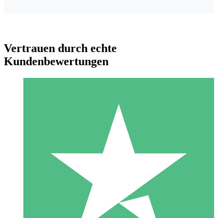
Vertrauen durch echte
Kundenbewertungen
Individuelle Credit-Pakete
Zahlen Sie nach Bedarf mit Download-Credits. Keine
monatliche Verpflichtung erforderlich.
1 Download
10
US$
00