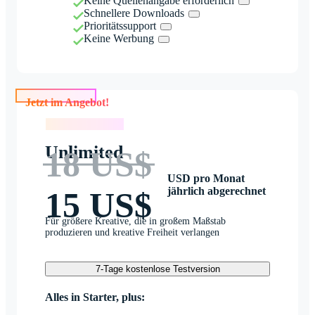
Keine Quellenangabe erforderlich
Schnellere Downloads
Prioritätssupport
Keine Werbung
Jetzt im Angebot!
Jetzt im Angebot!
Unlimited
18 US$
USD pro Monat
jährlich abgerechnet
15 US$
Für größere Kreative, die in großem Maßstab
produzieren und kreative Freiheit verlangen
7-Tage kostenlose Testversion
Alles in Starter, plus: