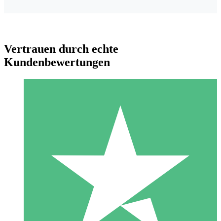
Vertrauen durch echte
Kundenbewertungen
Individuelle Credit-Pakete
Zahlen Sie nach Bedarf mit Download-Credits. Keine
monatliche Verpflichtung erforderlich.
1 Download
10
US$
00