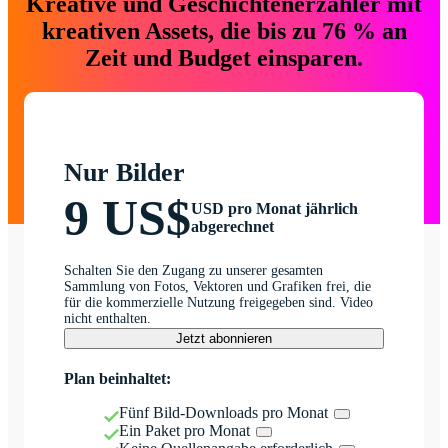
Kreative und Geschichtenerzähler mit
kreativen Assets, die bis zu 76 % an
Zeit und Budget einsparen.
Nur Bilder
9 US$
USD pro Monat jährlich
abgerechnet
Schalten Sie den Zugang zu unserer gesamten
Sammlung von Fotos, Vektoren und Grafiken frei, die
für die kommerzielle Nutzung freigegeben sind. Video
nicht enthalten.
Jetzt abonnieren
Plan beinhaltet:
Fünf Bild-Downloads pro Monat
Ein Paket pro Monat