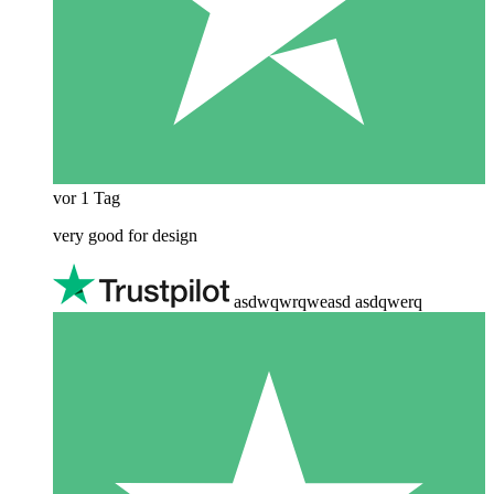
vor 1 Tag
very good for design
asdwqwrqweasd asdqwerq